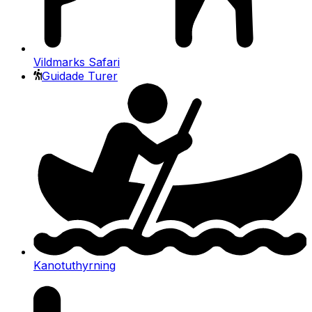
Vildmarks Safari
Guidade Turer
Kanotuthyrning