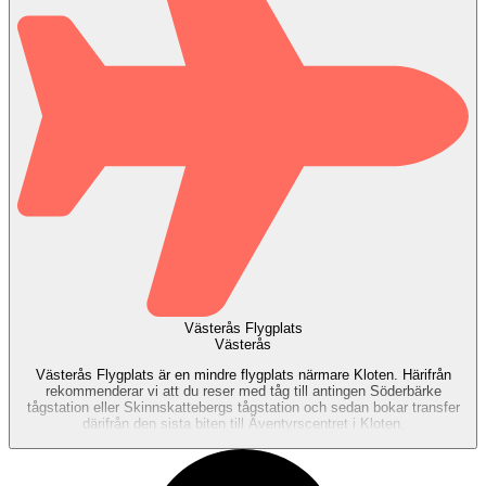
Västerås Flygplats
Västerås
Västerås Flygplats är en mindre flygplats närmare Kloten. Härifrån
rekommenderar vi att du reser med tåg till antingen Söderbärke
tågstation eller Skinnskattebergs tågstation och sedan bokar transfer
därifrån den sista biten till Äventyrscentret i Kloten.