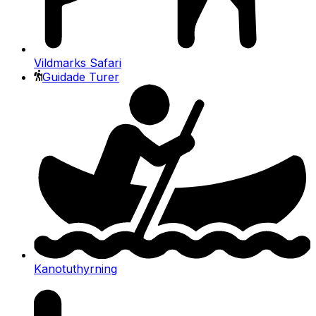
Vildmarks Safari
Guidade Turer
Kanotuthyrning