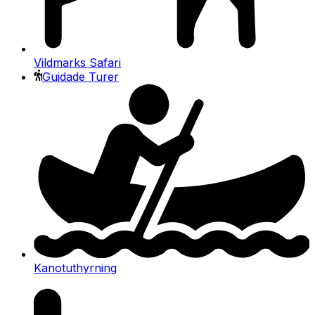
Vildmarks Safari
Guidade Turer
Kanotuthyrning