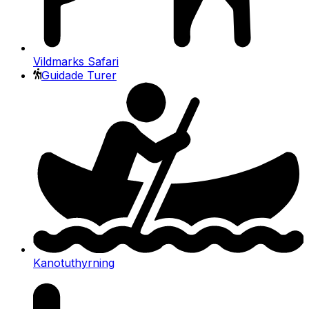
Vildmarks Safari
Guidade Turer
Kanotuthyrning