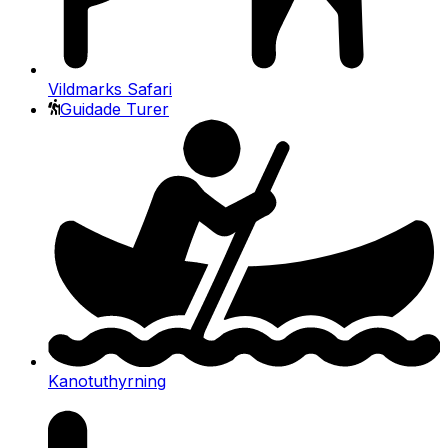
Vildmarks Safari
Guidade Turer
Kanotuthyrning