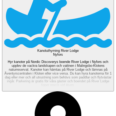
Kanotuthyrning River Lodge
Nyfors
Hyr kanoter på Nordic Discoverys boende River Lodge i Nyfors och
upplev de vackra landskapen och vattnen i Malingsbo-Klotens
naturreservat. Kanoter kan hämtas på River Lodge och lämnas på
Äventyrscentralen i Kloten eller vice versa. Du kan hyra kanoterna för 1
dag eller mer och all utrustning som behövs som paddlar och flytvästar
ingår. Parkering är gratis för våra gäster och boendet på River Lodge
ligger precis vid älven.