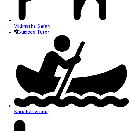
Vildmarks Safari
Guidade Turer
Kanotuthyrning