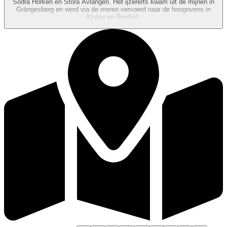
Södra Hörken en Stora Avlången. Het ijzererts kwam uit de mijnen in
Grängesberg en werd via de meren vervoerd naar de hoogovens in
Kloten en Bredsjö.