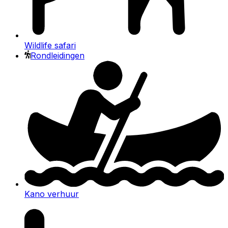
Wildlife safari
Rondleidingen
Kano verhuur