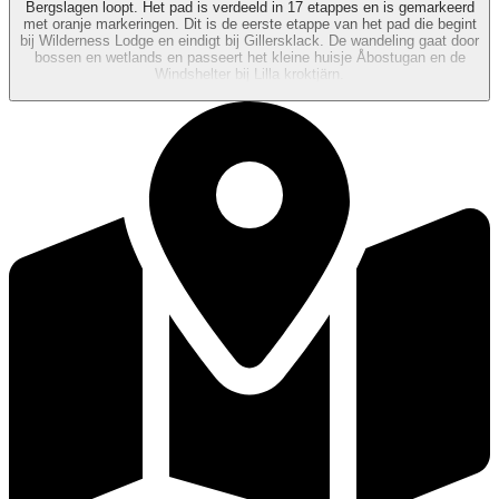
Bergslagen loopt. Het pad is verdeeld in 17 etappes en is gemarkeerd
met oranje markeringen. Dit is de eerste etappe van het pad die begint
bij Wilderness Lodge en eindigt bij Gillersklack. De wandeling gaat door
bossen en wetlands en passeert het kleine huisje Åbostugan en de
Windshelter bij Lilla kroktjärn.