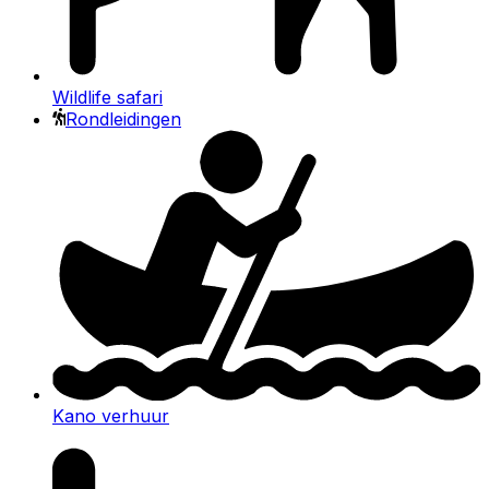
Wildlife safari
Rondleidingen
Kano verhuur