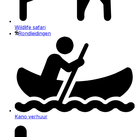
Wildlife safari
Rondleidingen
Kano verhuur