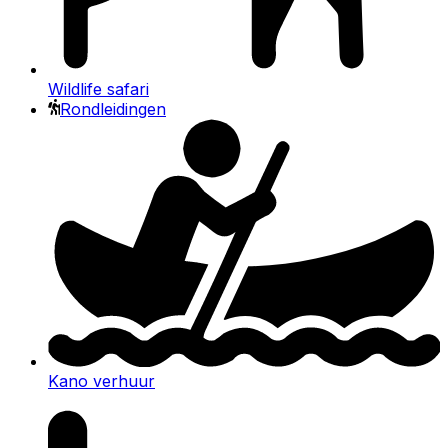
Wildlife safari
Rondleidingen
Kano verhuur