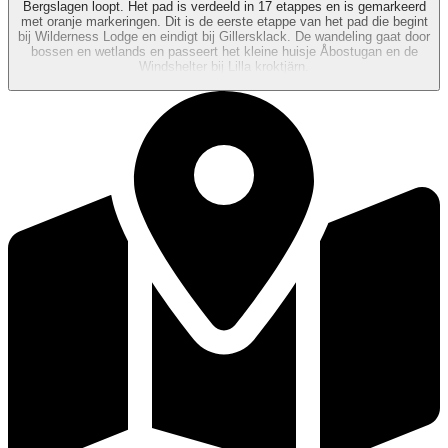
Bergslagen loopt. Het pad is verdeeld in 17 etappes en is gemarkeerd
met oranje markeringen. Dit is de eerste etappe van het pad die begint
bij Wilderness Lodge en eindigt bij Gillersklack. De wandeling gaat door
bossen en wetlands en passeert het kleine huisje Åbostugan en de
Windshelter bij Lilla kroktjärn.