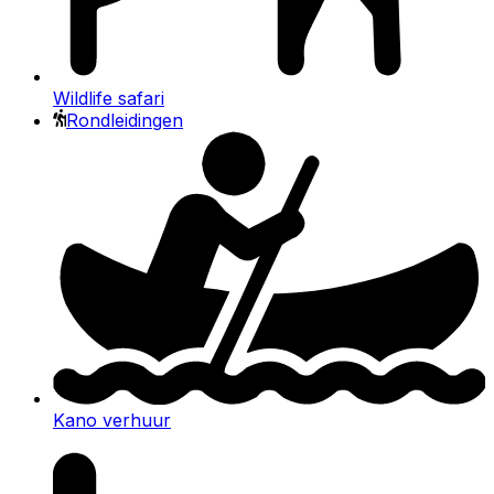
Wildlife safari
Rondleidingen
Kano verhuur