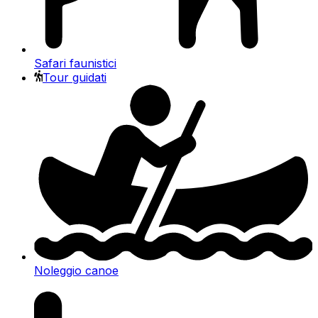
Safari faunistici
Tour guidati
Noleggio canoe