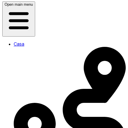
Open main menu
Casa