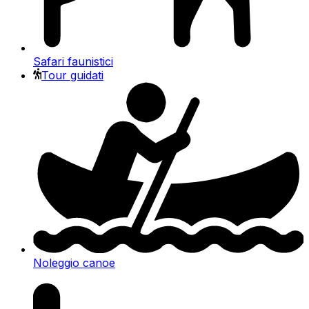
Safari faunistici
Tour guidati
Noleggio canoe