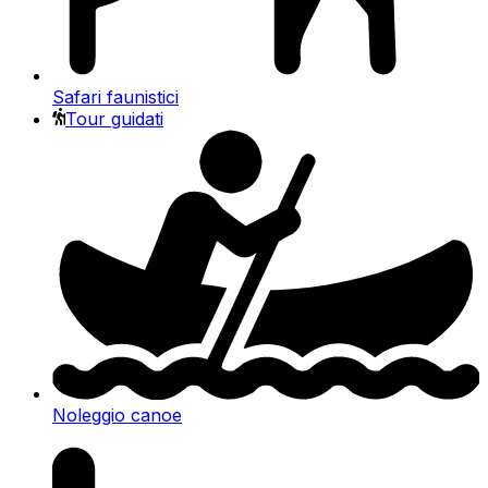
Safari faunistici
Tour guidati
Noleggio canoe