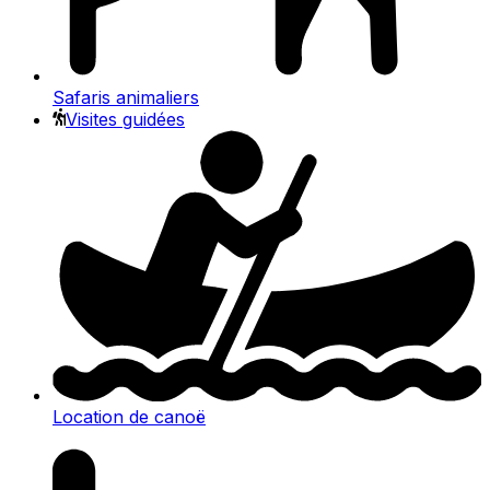
Safaris animaliers
Visites guidées
Location de canoë