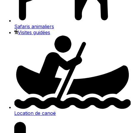
Safaris animaliers
Visites guidées
Location de canoë