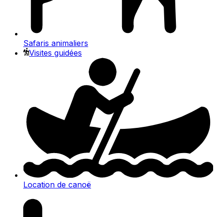
Safaris animaliers
Visites guidées
Location de canoë