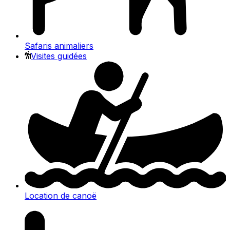
Safaris animaliers
Visites guidées
Location de canoë