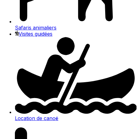
Safaris animaliers
Visites guidées
Location de canoë