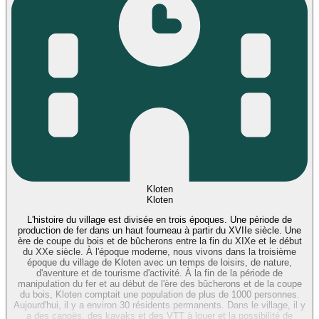
Kloten
Kloten
L'histoire du village est divisée en trois époques. Une période de
production de fer dans un haut fourneau à partir du XVIIe siècle. Une
ère de coupe du bois et de bûcherons entre la fin du XIXe et le début
du XXe siècle. À l'époque moderne, nous vivons dans la troisième
époque du village de Kloten avec un temps de loisirs, de nature,
d'aventure et de tourisme d'activité. À la fin de la période de
manipulation du fer et au début de l'ère des bûcherons et de la coupe
du bois, Kloten comptait une population de plus de 1000 personnes.
Aujourd'hui, il y a environ 30 résidents permanents. Dans le village, il y
a des canoës, des kayaks et des VTT à louer et la possibilité de