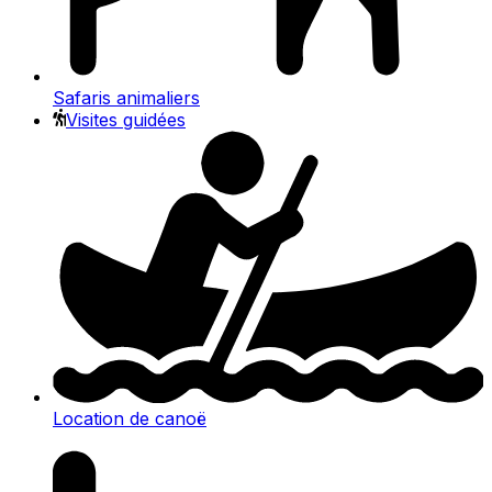
Safaris animaliers
Visites guidées
Location de canoë