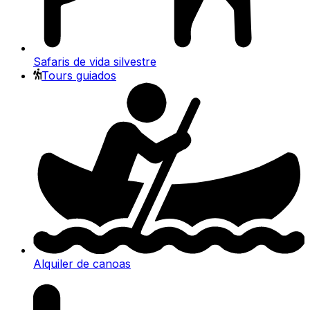
Safaris de vida silvestre
Tours guiados
Alquiler de canoas