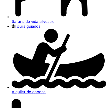
Safaris de vida silvestre
Tours guiados
Alquiler de canoas