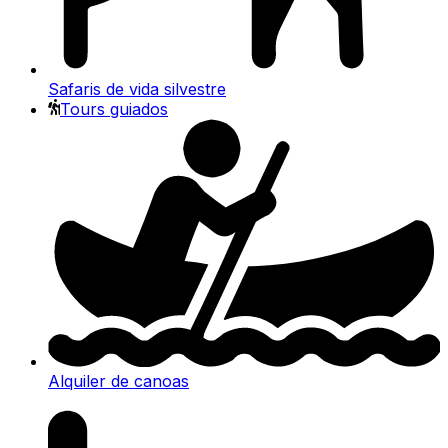
Safaris de vida silvestre
Tours guiados
Alquiler de canoas