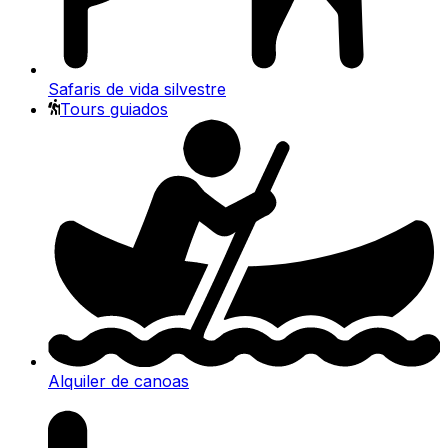
Safaris de vida silvestre
Tours guiados
Alquiler de canoas