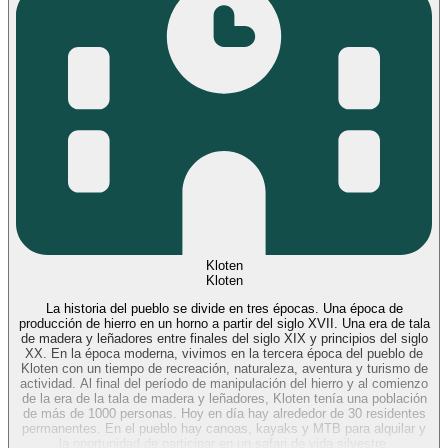
Kloten
Kloten
La historia del pueblo se divide en tres épocas. Una época de
producción de hierro en un horno a partir del siglo XVII. Una era de tala
de madera y leñadores entre finales del siglo XIX y principios del siglo
XX. En la época moderna, vivimos en la tercera época del pueblo de
Kloten con un tiempo de recreación, naturaleza, aventura y turismo de
actividad. Al final del período de manipulación del hierro y al comienzo
de la era de la tala de madera y leñadores, Kloten tenía una población
de más de 1000 personas. Hoy en día hay alrededor de 30 residentes
permanentes. En el pueblo hay canoas, kayaks y MTB para alquilar y
la oportunidad de participar en un safari de vida silvestre.