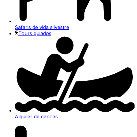
Safaris de vida silvestre
Tours guiados
Alquiler de canoas