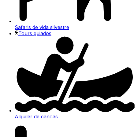
Safaris de vida silvestre
Tours guiados
Alquiler de canoas