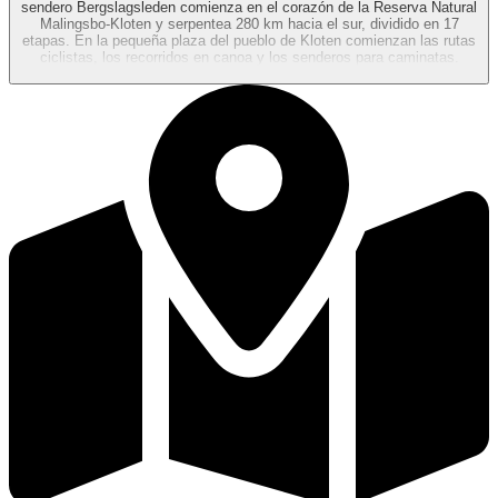
sendero Bergslagsleden comienza en el corazón de la Reserva Natural
Malingsbo-Kloten y serpentea 280 km hacia el sur, dividido en 17
etapas. En la pequeña plaza del pueblo de Kloten comienzan las rutas
ciclistas, los recorridos en canoa y los senderos para caminatas.