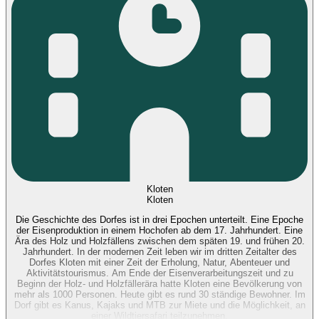
Kloten
Kloten
Die Geschichte des Dorfes ist in drei Epochen unterteilt. Eine Epoche
der Eisenproduktion in einem Hochofen ab dem 17. Jahrhundert. Eine
Ära des Holz und Holzfällens zwischen dem späten 19. und frühen 20.
Jahrhundert. In der modernen Zeit leben wir im dritten Zeitalter des
Dorfes Kloten mit einer Zeit der Erholung, Natur, Abenteuer und
Aktivitätstourismus. Am Ende der Eisenverarbeitungszeit und zu
Beginn der Holz- und Holzfällerära hatte Kloten eine Bevölkerung von
mehr als 1000 Personen. Heute gibt es rund 30 ständige Bewohner. Im
Dorf gibt es Kanus, Kajaks und MTB zur Miete und die Möglichkeit, an
einer Wildtiersafari teilzunehmen.