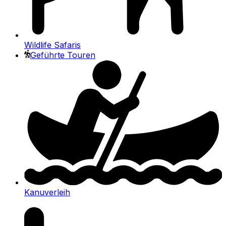
Wildlife Safaris
Geführte Touren
Kanuverleih