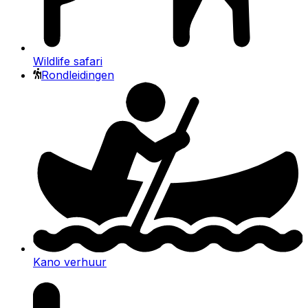
Wildlife safari
Rondleidingen
Kano verhuur