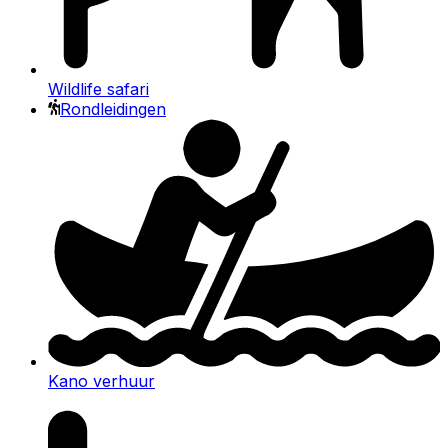
Wildlife safari
Rondleidingen
Kano verhuur