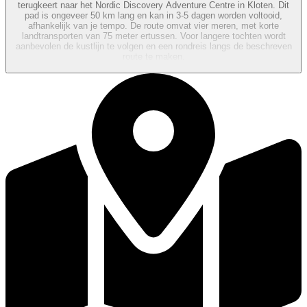
terugkeert naar het Nordic Discovery Adventure Centre in Kloten. Dit
pad is ongeveer 50 km lang en kan in 3-5 dagen worden voltooid,
afhankelijk van je tempo. De route omvat vier meren, met korte
landtransporten van 75 meter ertussen. Voor langere tochten wordt
aanbevolen de kustlijn te volgen en een rondreis langs de beschreven
route te maken.