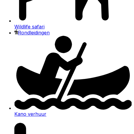
Wildlife safari
Rondleidingen
Kano verhuur