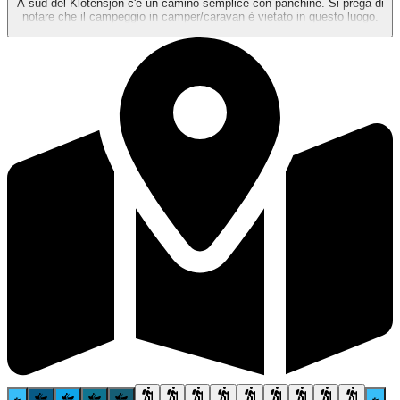
A sud del Klotensjön c'è un camino semplice con panchine. Si prega di
notare che il campeggio in camper/caravan è vietato in questo luogo.