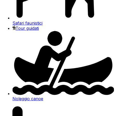
Safari faunistici
Tour guidati
Noleggio canoe