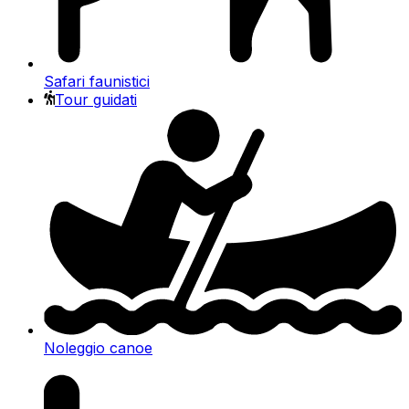
Safari faunistici
Tour guidati
Noleggio canoe