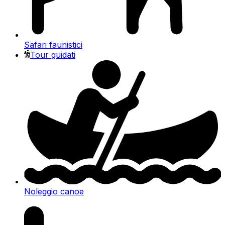
Safari faunistici
Tour guidati
Noleggio canoe