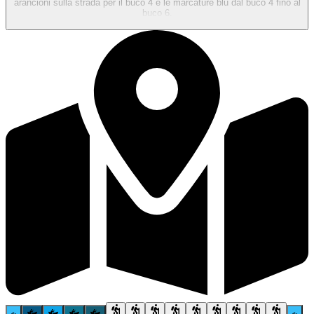
arancioni sulla strada per il buco 4 e le marcature blu dal buco 4 fino al
buco 6.