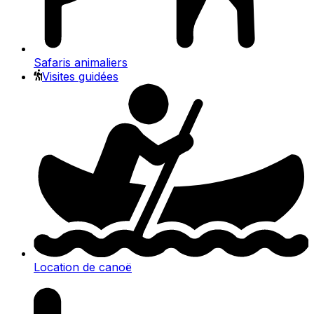
Safaris animaliers
Visites guidées
Location de canoë