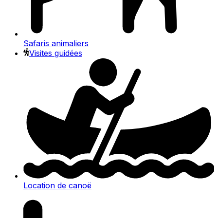
Safaris animaliers
Visites guidées
Location de canoë