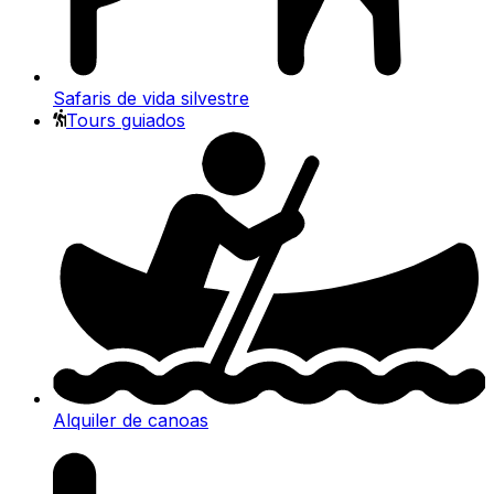
Safaris de vida silvestre
Tours guiados
Alquiler de canoas