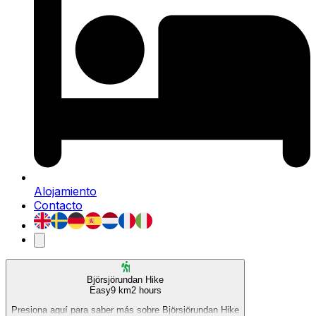
Alojamiento
Contacto
Björsjörundan Hike
Easy
9 km
2 hours
Presiona aquí para saber más sobre Björsjörundan Hike