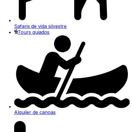
Safaris de vida silvestre
Tours guiados
Alquiler de canoas