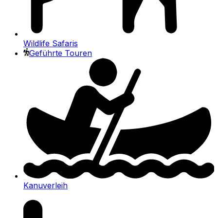
Wildlife Safaris
Geführte Touren
Kanuverleih