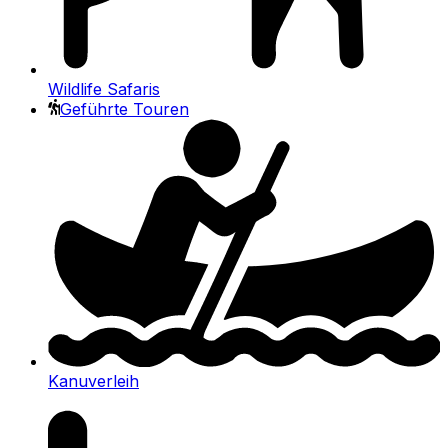
Wildlife Safaris
Geführte Touren
Kanuverleih