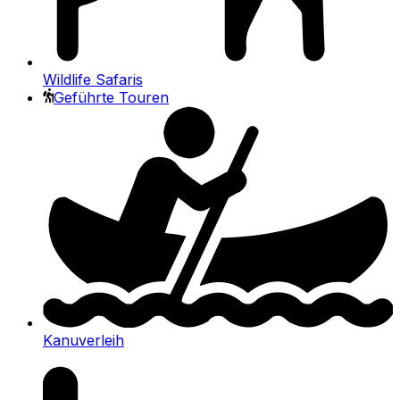
Wildlife Safaris
Geführte Touren
Kanuverleih